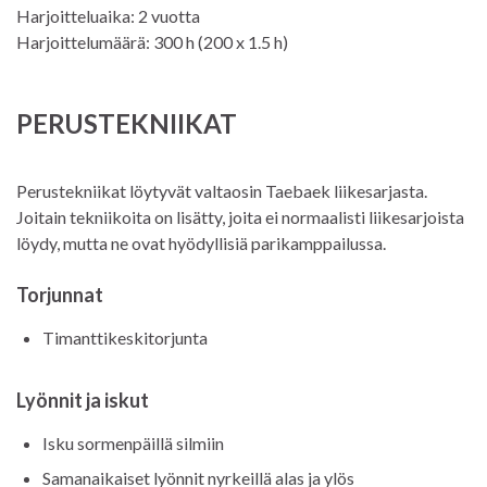
Harjoitteluaika: 2 vuotta
Harjoittelumäärä: 300 h (200 x 1.5 h)
PERUSTEKNIIKAT
Perustekniikat löytyvät valtaosin Taebaek liikesarjasta.
Joitain tekniikoita on lisätty, joita ei normaalisti liikesarjoista
löydy, mutta ne ovat hyödyllisiä parikamppailussa.
Torjunnat
Timanttikeskitorjunta
Lyönnit ja iskut
Isku sormenpäillä silmiin
Samanaikaiset lyönnit nyrkeillä alas ja ylös