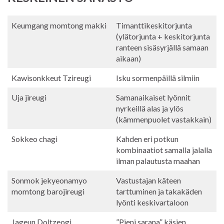
Keumgang momtong makki
Timanttikeskitorjunta
(ylätorjunta + keskitorjunta
ranteen sisäsyrjällä samaan
aikaan)
Kawisonkkeut Tzireugi
Isku sormenpäillä silmiin
Uja jireugi
Samanaikaiset lyönnit
nyrkeillä alas ja ylös
(kämmenpuolet vastakkain)
Sokkeo chagi
Kahden eri potkun
kombinaatiot samalla jalalla
ilman palautusta maahan
Sonmok jekyeonamyo
Vastustajan käteen
momtong barojireugi
tarttuminen ja takakäden
lyönti keskivartaloon
Jageun Doltzeogi
”Pieni sarana” käsien