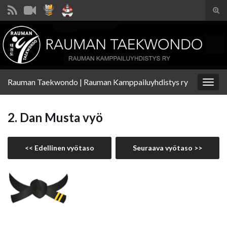
Tog
sear
Search for:
for
Rauman Taekwondo | Rauman Kamppailuyhdistys ry
Togg
navig
2. Dan Musta vyö
<< Edellinen vyötaso
Seuraava vyötaso >>