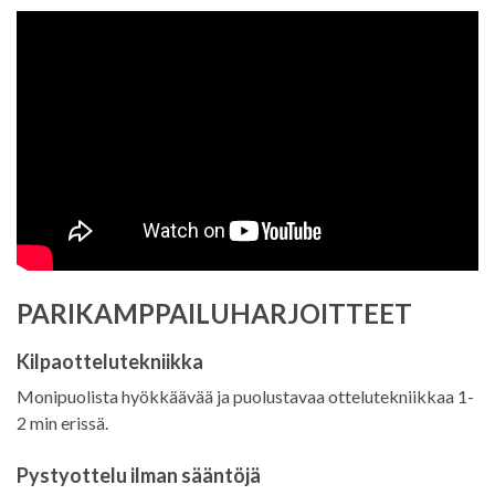
PARIKAMPPAILUHARJOITTEET
Kilpaottelutekniikka
Monipuolista hyökkäävää ja puolustavaa ottelutekniikkaa 1-
2 min erissä.
Pystyottelu ilman sääntöjä