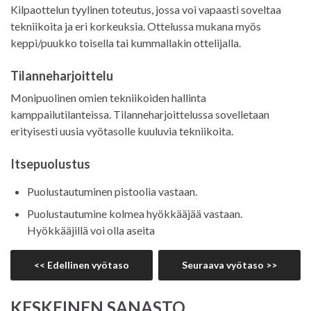
Kilpaottelun tyylinen toteutus, jossa voi vapaasti soveltaa
tekniikoita ja eri korkeuksia. Ottelussa mukana myös
keppi/puukko toisella tai kummallakin ottelijalla.
Tilanneharjoittelu
Monipuolinen omien tekniikoiden hallinta
kamppailutilanteissa. Tilanneharjoittelussa sovelletaan
erityisesti uusia vyötasolle kuuluvia tekniikoita.
Itsepuolustus
Puolustautuminen pistoolia vastaan.
Puolustautumine kolmea hyökkääjää vastaan.
Hyökkääjillä voi olla aseita
<< Edellinen vyötaso
Seuraava vyötaso >>
KESKEINEN SANASTO