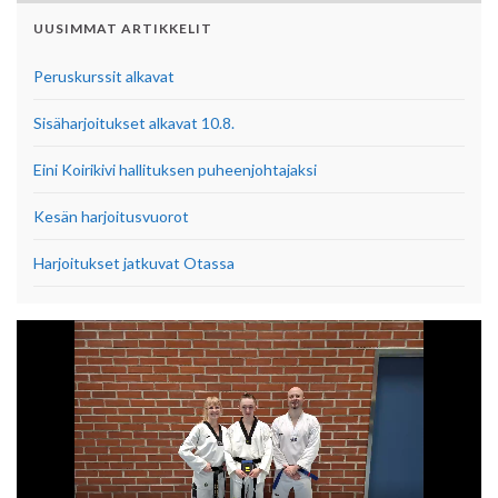
UUSIMMAT ARTIKKELIT
Peruskurssit alkavat
Sisäharjoitukset alkavat 10.8.
Eini Koirikivi hallituksen puheenjohtajaksi
Kesän harjoitusvuorot
Harjoitukset jatkuvat Otassa