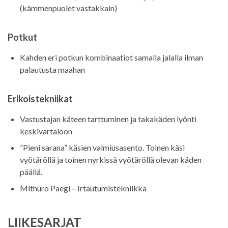
(kämmenpuolet vastakkain)
Potkut
Kahden eri potkun kombinaatiot samalla jalalla ilman
palautusta maahan
Erikoistekniikat
Vastustajan käteen tarttuminen ja takakäden lyönti
keskivartaloon
”Pieni sarana” käsien valmiusasento. Toinen käsi
vyötäröllä ja toinen nyrkissä vyötäröllä olevan käden
päällä.
Mithuro Paegi – Irtautumistekniikka
LIIKESARJAT