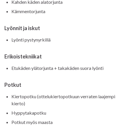
Kahden käden alatorjunta
Kämmentorjunta
Lyönnit ja iskut
Lyönti pystynyrkillä
Erikoistekniikat
Etukäden ylätorjunta + takakäden suora lyönti
Potkut
Kiertopotku (ottelukiertopotkuun verraten laajempi
kierto)
Hyppytakapotku
Potkut myös maasta