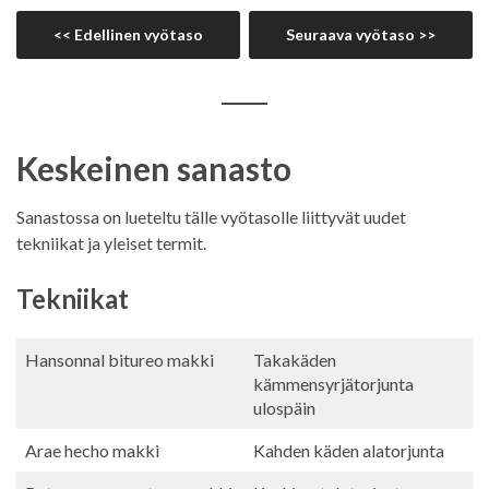
<< Edellinen vyötaso
Seuraava vyötaso >>
Keskeinen sanasto
Sanastossa on lueteltu tälle vyötasolle liittyvät uudet
tekniikat ja yleiset termit.
Tekniikat
Hansonnal bitureo makki
Takakäden
kämmensyrjätorjunta
ulospäin
Arae hecho makki
Kahden käden alatorjunta