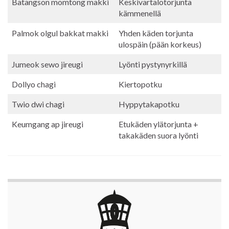
Batangson momtong makki
Keskivartalotorjunta
kämmenellä
Palmok olgul bakkat makki
Yhden käden torjunta
ulospäin (pään korkeus)
Jumeok sewo jireugi
Lyönti pystynyrkillä
Dollyo chagi
Kiertopotku
Twio dwi chagi
Hyppytakapotku
Keumgang ap jireugi
Etukäden ylätorjunta +
takakäden suora lyönti