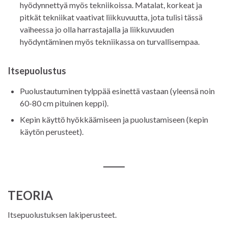
hyödynnettyä myös tekniikoissa. Matalat, korkeat ja
pitkät tekniikat vaativat liikkuvuutta, jota tulisi tässä
vaiheessa jo olla harrastajalla ja liikkuvuuden
hyödyntäminen myös tekniikassa on turvallisempaa.
Itsepuolustus
Puolustautuminen tylppää esinettä vastaan (yleensä noin
60-80 cm pituinen keppi).
Kepin käyttö hyökkäämiseen ja puolustamiseen (kepin
käytön perusteet).
TEORIA
Itsepuolustuksen lakiperusteet.