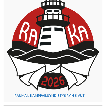
RAUMAN KAMPPAILUYHDISTYS RY:N SIVUT