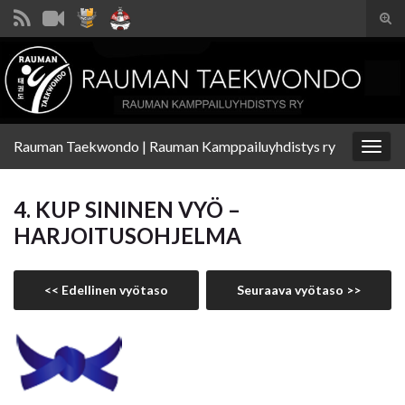
Tog
sear
Search for:
for
Rauman Taekwondo | Rauman Kamppailuyhdistys ry
Togg
navig
4. KUP SININEN VYÖ –
HARJOITUSOHJELMA
<< Edellinen vyötaso
Seuraava vyötaso >>