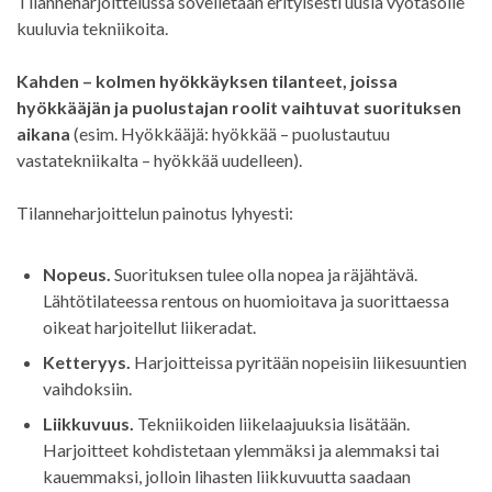
Tilanneharjoittelussa sovelletaan erityisesti uusia vyötasolle
kuuluvia tekniikoita.
Kahden – kolmen hyökkäyksen tilanteet, joissa
hyökkääjän ja puolustajan roolit vaihtuvat suorituksen
aikana
(esim. Hyökkääjä: hyökkää – puolustautuu
vastatekniikalta – hyökkää uudelleen).
Tilanneharjoittelun painotus lyhyesti:
Nopeus.
Suorituksen tulee olla nopea ja räjähtävä.
Lähtötilateessa rentous on huomioitava ja suorittaessa
oikeat harjoitellut liikeradat.
Ketteryys
.
Harjoitteissa pyritään nopeisiin liikesuuntien
vaihdoksiin.
Liikkuvuus
.
Tekniikoiden liikelaajuuksia lisätään.
Harjoitteet kohdistetaan ylemmäksi ja alemmaksi tai
kauemmaksi, jolloin lihasten liikkuvuutta saadaan