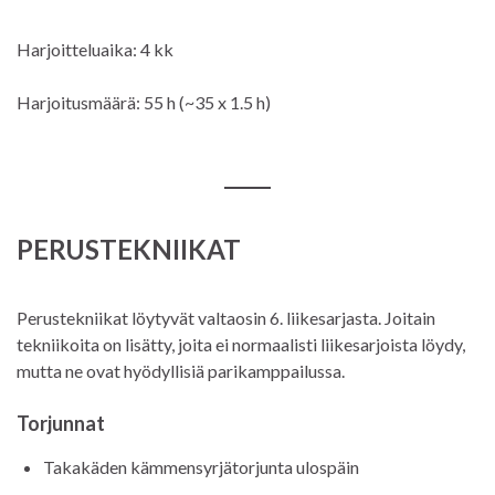
Harjoitteluaika: 4 kk
Harjoitusmäärä: 55 h (~35 x 1.5 h)
PERUSTEKNIIKAT
Perustekniikat löytyvät valtaosin 6. liikesarjasta. Joitain
tekniikoita on lisätty, joita ei normaalisti liikesarjoista löydy,
mutta ne ovat hyödyllisiä parikamppailussa.
Torjunnat
Takakäden kämmensyrjätorjunta ulospäin