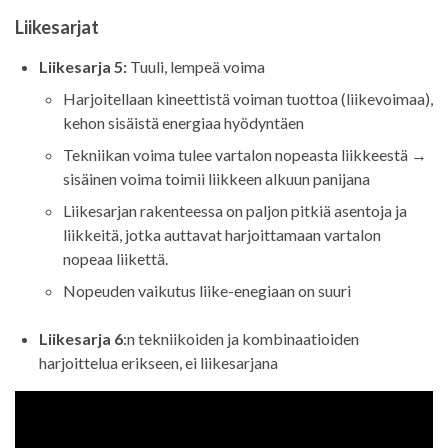
Liikesarjat
Liikesarja
5
:
Tuuli, lempeä voima
Harjoitellaan kineettistä voiman tuottoa (liikevoimaa),
kehon sisäistä energiaa hyödyntäen
Tekniikan voima tulee vartalon nopeasta liikkeestä →
sisäinen voima toimii liikkeen alkuun panijana
Liikesarjan rakenteessa on paljon pitkiä asentoja ja
liikkeitä, jotka auttavat harjoittamaan vartalon
nopeaa liikettä.
Nopeuden vaikutus liike-enegiaan on suuri
Liikesarja 6
:n tekniikoiden ja kombinaatioiden
harjoittelua erikseen, ei liikesarjana