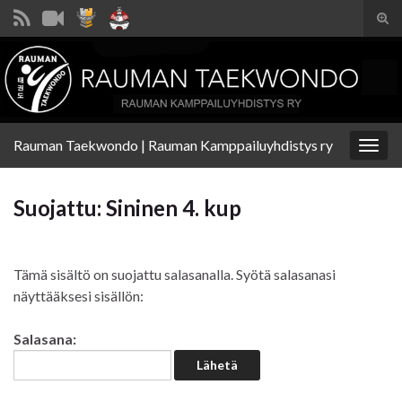
Tog
sear
Search for:
for
Rauman Taekwondo | Rauman Kamppailuyhdistys ry
Togg
navig
Suojattu: Sininen 4. kup
Tämä sisältö on suojattu salasanalla. Syötä salasanasi
näyttääksesi sisällön:
Salasana: