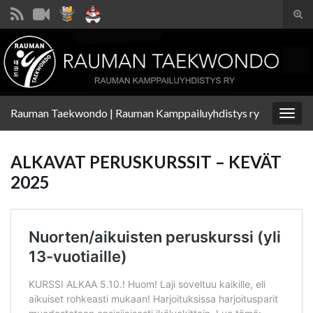
Tog
sear
Search for:
for
Rauman Taekwondo | Rauman Kamppailuyhdistys ry
Togg
navig
ALKAVAT PERUSKURSSIT – KEVÄT
2025