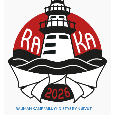
RAUMAN KAMPPAILUYHDISTYS RY:N SIVUT