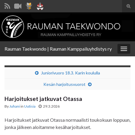
Tog
sear
Search for:
for
Rauman Taekwondo | Rauman Kamppailuyhdistys ry
Togg
navig
Juniorivuoro 18.3. Karin koululla
Kesän harjoitusvuorot
Harjoitukset jatkuvat Otassa
By
Juhani
in
Uutisia
29.3.2026
Harjoitukset jatkuvat Otassa normaalisti toukokuun loppuun,
jonka jälkeen aloitamme kesäharjoitukset.