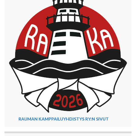
RAUMAN KAMPPAILUYHDISTYS RY:N SIVUT