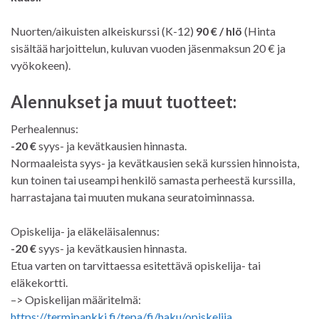
Nuorten/aikuisten alkeiskurssi (K-12)
90 € / hlö
(Hinta
sisältää harjoittelun, kuluvan vuoden jäsenmaksun 20 € ja
vyökokeen).
Alennukset ja muut tuotteet:
Perhealennus:
-20 €
syys- ja kevätkausien hinnasta.
Normaaleista syys- ja kevätkausien sekä kurssien hinnoista,
kun toinen tai useampi henkilö samasta perheestä kurssilla,
harrastajana tai muuten mukana seuratoiminnassa.
Opiskelija- ja eläkeläisalennus:
-20 €
syys- ja kevätkausien hinnasta.
Etua varten on tarvittaessa esitettävä opiskelija- tai
eläkekortti.
–> Opiskelijan määritelmä:
https://termipankki.fi/tepa/fi/haku/opiskelija