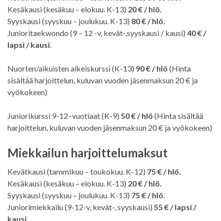
Kesäkausi (kesäkuu – elokuu. K-13)
20 € / hlö.
Syyskausi (syyskuu – joulukuu. K-13)
80 € / hlö.
Junioritaekwondo (9 – 12 -v, kevät-,syyskausi / kausi)
40 € /
lapsi / kausi
.
Nuorten/aikuisten alkeiskurssi (K-13)
90 € / hlö
(Hinta
sisältää harjoittelun, kuluvan vuoden jäsenmaksun 20 € ja
vyökokeen)
Juniorikurssi 9-12–vuotiaat (K-9)
50 € / hlö
(Hinta sisältää
harjoittelun, kuluvan vuoden jäsenmaksun 20 € ja vyökokeen)
Miekkailun harjoittelumaksut
Kevätkausi (tammikuu – toukokuu. K-12)
75 € / hlö.
Kesäkausi (kesäkuu – elokuu. K-13)
20 € / hlö.
Syyskausi (syyskuu – joulukuu. K-13)
75 € / hlö
.
Juniorimiekkailu (9-12-v, kevät-, syyskausi)
55 € / lapsi /
kausi.