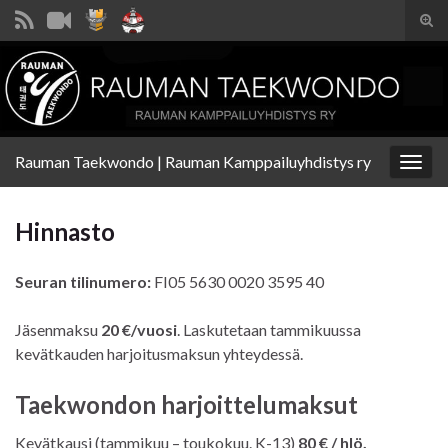
Tog
sear
Search for:
for
Rauman Taekwondo | Rauman Kamppailuyhdistys ry
Togg
navig
Hinnasto
Seuran tilinumero:
FI05 5630 0020 3595 40
Jäsenmaksu
20 €/vuosi
. Laskutetaan tammikuussa
kevätkauden harjoitusmaksun yhteydessä.
Taekwondon harjoittelumaksut
Kevätkausi (tammikuu – toukokuu. K-13)
80 € / hlö.