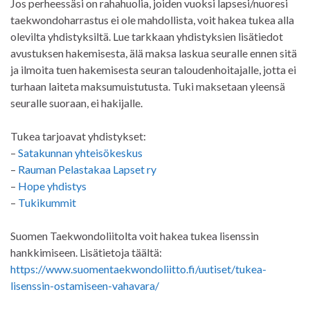
Jos perheessäsi on rahahuolia, joiden vuoksi lapsesi/nuoresi
taekwondoharrastus ei ole mahdollista, voit hakea tukea alla
olevilta yhdistyksiltä. Lue tarkkaan yhdistyksien lisätiedot
avustuksen hakemisesta, älä maksa laskua seuralle ennen sitä
ja ilmoita tuen hakemisesta seuran taloudenhoitajalle, jotta ei
turhaan laiteta maksumuistutusta. Tuki maksetaan yleensä
seuralle suoraan, ei hakijalle.
Tukea tarjoavat yhdistykset:
–
Satakunnan yhteisökeskus
–
Rauman Pelastakaa Lapset ry
–
Hope yhdistys
–
Tukikummit
Suomen Taekwondoliitolta voit hakea tukea lisenssin
hankkimiseen. Lisätietoja täältä:
https://www.suomentaekwondoliitto.fi/uutiset/tukea-
lisenssin-ostamiseen-vahavara/