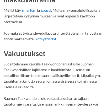
Meillä käy
Smartum
ja
Epassi
. Muita maksumahdollisuuksia
järjestetään kysynnän mukaan ja ovat nopeasti käyttöön
otettavissa.
Jos maksat työsuhde-edulla, ota yhteyttä Juhaniin tai Juttaan
ennen maksamista.
Yhteystiedot
Vakuutukset
Suosittelemme kaikille Taekwondoharrastajille Suomen
Taekwondoliiton lajilisenssin hankkimista. Lisenssi on
pakollinen
liiton
toimintaan osallistuville (leirit, kilpailut ym.
tapahtumat), mutta seuran omassa sisäisessä toiminnassa
lisenssiä ei vaadita.
Rauman Taekwondo ei ole vakuuttanut harrastajiaan
tapaturmien varalta. Lisenssin hankkimisen yhteydessä voi