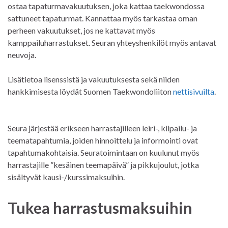
ostaa tapaturmavakuutuksen, joka kattaa taekwondossa
sattuneet tapaturmat. Kannattaa myös tarkastaa oman
perheen vakuutukset, jos ne kattavat myös
kamppailuharrastukset. Seuran yhteyshenkilöt myös antavat
neuvoja.
Lisätietoa lisenssistä ja vakuutuksesta sekä niiden
hankkimisesta löydät Suomen Taekwondoliiton
nettisivuilta
.
Seura järjestää erikseen harrastajilleen leiri-, kilpailu- ja
teematapahtumia, joiden hinnoittelu ja informointi ovat
tapahtumakohtaisia. Seuratoimintaan on kuulunut myös
harrastajille ”kesäinen teemapäivä” ja pikkujoulut, jotka
sisältyvät kausi-/kurssimaksuihin.
Tukea harrastusmaksuihin