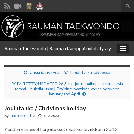
Tog
sear
Search for:
for
Rauman Taekwondo | Rauman Kamppailuyhdistys ry
Togg
navig
Uusia dan-arvoja 25.11. pidetyssä kokeessa
PÄIVITETTY/UPDATED 26.3. Harjoituspaikoissa muutoksia
tammi – huhtikuussa | Training locations varies between
January and April
Joulutauko / Christmas holiday
By
Juhani
in
Uutisia
5.12.2023
Kauden viimeiset harjoitukset ovat keskiviikkona 20.12.