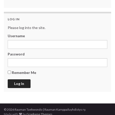
LOG IN
Please log into the site.
Username
Password
Remember Me
© 2026 Rauman Taekwondo | Rauman Kamppailuyhdistys ry.
Made with
by
Graphene Themes
.