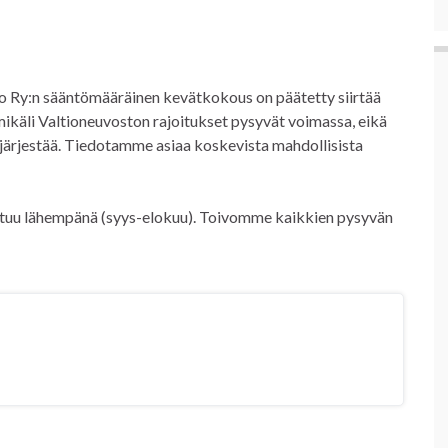
 Ry:n sääntömääräinen kevätkokous on päätetty siirtää
ikäli Valtioneuvoston rajoitukset pysyvät voimassa, eikä
järjestää. Tiedotamme asiaa koskevista mahdollisista
tuu lähempänä (syys-elokuu). Toivomme kaikkien pysyvän