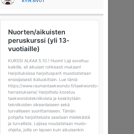
RY:N SIVUT