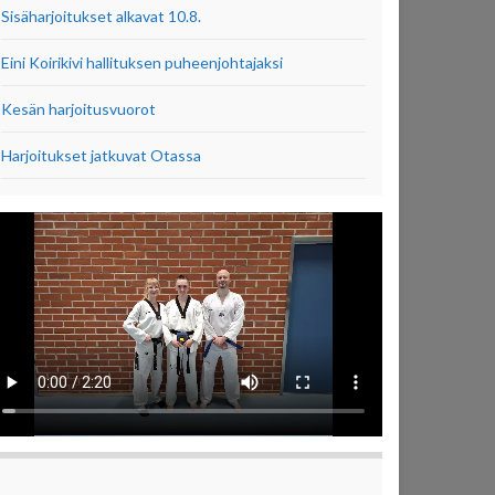
Sisäharjoitukset alkavat 10.8.
Eini Koirikivi hallituksen puheenjohtajaksi
Kesän harjoitusvuorot
Harjoitukset jatkuvat Otassa