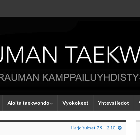
Aloita taekwondo
Vyökokeet
Yhteystiedot
Harjoitukset 7.9 – 2.10