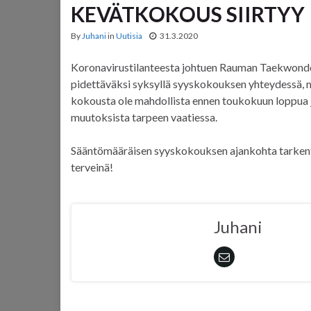
KEVÄTKOKOUS SIIRTYY
By
Juhani
in
Uutisia
31.3.2020
Koronavirustilanteesta johtuen Rauman Taekwondo
pidettäväksi syksyllä syyskokouksen yhteydessä, m
kokousta ole mahdollista ennen toukokuun loppua 
muutoksista tarpeen vaatiessa.
Sääntömääräisen syyskokouksen ajankohta tarken
terveinä!
Juhani