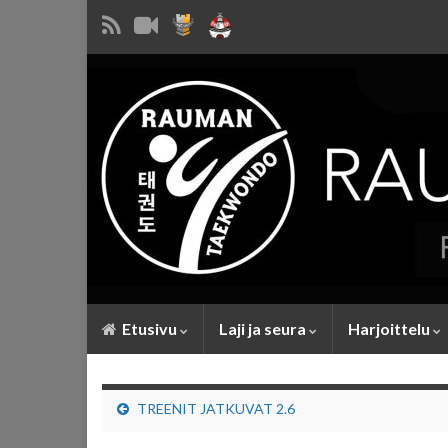
Etusivu
Laji ja seura
Harjoittelu
TREENIT JATKUVAT 2.6