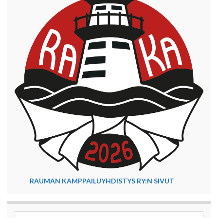
RAUMAN KAMPPAILUYHDISTYS RY:N SIVUT