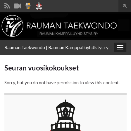
Tog
sear
Search for:
for
Rauman Taekwondo | Rauman Kamppailuyhdistys ry
Togg
navig
Seuran vuosikokoukset
Sorry, but you do not have permission to view this content.