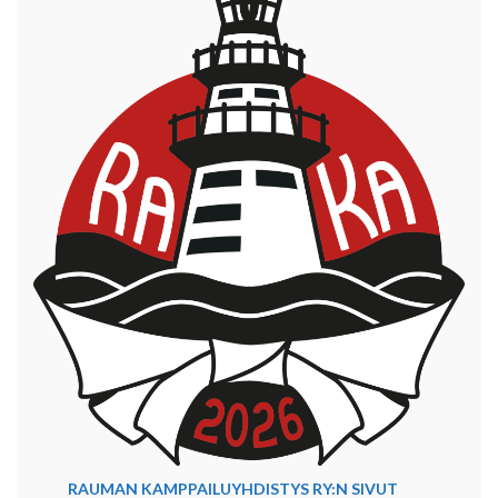
RAUMAN KAMPPAILUYHDISTYS RY:N SIVUT