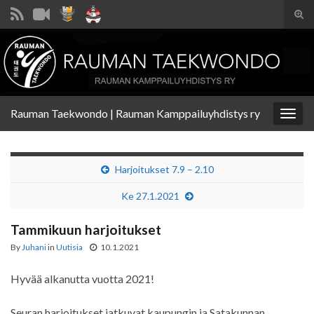
Tog
sear
Search for:
for
Rauman Taekwondo | Rauman Kamppailuyhdistys ry
Togg
navig
Harjoitukset 7.9 – 2.10
Ke 27.1.2021
Tammikuun harjoitukset
By
Juhani
in
Uutisia
10.1.2021
Hyvää alkanutta vuotta 2021!
Seuran harjoitukset jatkuvat kaupungin ja Satakunnan