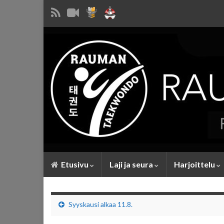
Etusivu
Laji ja seura
Harjoittelu
Syyskausi alkaa 11.8.