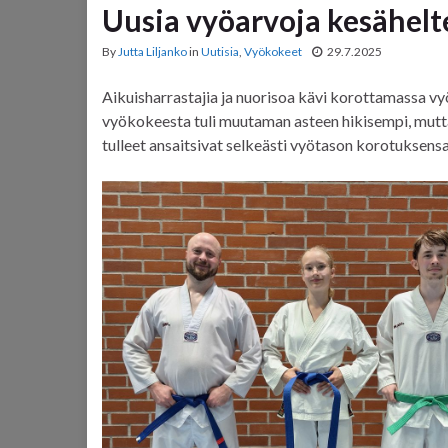
Uusia vyöarvoja kesähelte
By
Jutta Liljanko
in
Uutisia
,
Vyökokeet
29.7.2025
Aikuisharrastajia ja nuorisoa kävi korottamassa vy
vyökokeesta tuli muutaman asteen hikisempi, mutt
tulleet ansaitsivat selkeästi vyötason korotuksensa