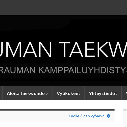
Aloita taekwondo
Vyökokeet
Yhteystiedot
Leolle 3.dan vyöarvo