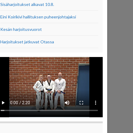
Sisäharjoitukset alkavat 10.8.
Eini Koirikivi hallituksen puheenjohtajaksi
Kesän harjoitusvuorot
Harjoitukset jatkuvat Otassa