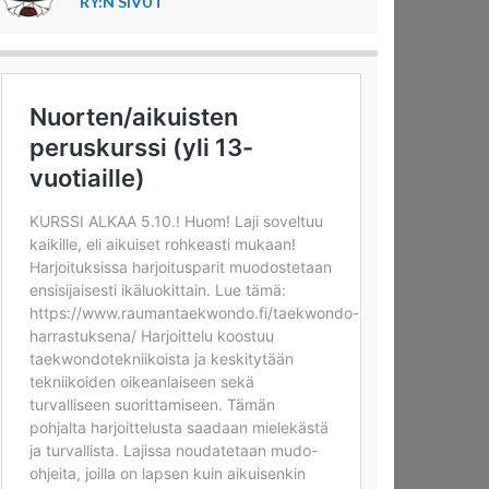
RY:N SIVUT