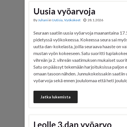
Uusia vyöarvoja
By
Juhani
in
Uutisia
,
Vyökokeet
28.1.2026
Seuraan saatiin uusia vyöarvoja maanantaina 17.
pidetyssä vyökokeessa. Kokeessa seura sai myö
uutta dan-kokelasta, joilla seuraava haaste on v
mustan vyön kokeeseen. Satu suoritti tuplakokeen
vihreän ja 2. vihreän vaatimuksen mukaiset suori
Satu on päässyt tekemään harjoituksissa paljo
omaan tasoon nähden. Junnukokeissakin saatiin 
vyöarvoja sekä ennen joululomaa että heti joulu
Jatka lukemista
Leolle 3.dan vyöarvo