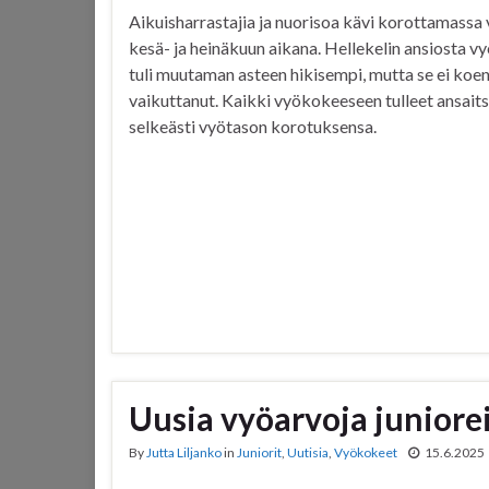
Aikuisharrastajia ja nuorisoa kävi korottamassa
kesä- ja heinäkuun aikana. Hellekelin ansiosta 
tuli muutaman asteen hikisempi, mutta se ei koe
vaikuttanut. Kaikki vyökokeeseen tulleet ansaits
selkeästi vyötason korotuksensa.
Uusia vyöarvoja juniorei
By
Jutta Liljanko
in
Juniorit
,
Uutisia
,
Vyökokeet
15.6.2025