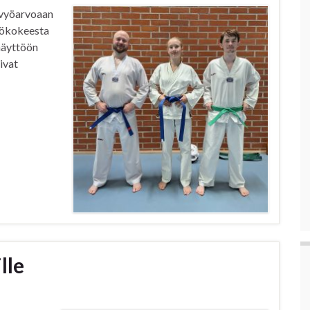
 vyöarvoaan
vyökokeesta
näyttöön
ivat
lle