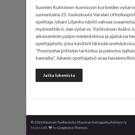
Suomen Kukkiwon-komission korkeiden vyöarvoje
sunnuntaina 25. toukokuuta Varalan Urheiluopis
opettaja Juhani Liljanko näytti vahvaa osaamistaa
myönnettiin 6. dan vyöarvo. Vyökokeen lisäksi Ju
aikaisemmin paljon mielenkiintoa ja ajatuksia her
opettajatyön, joka käsitteli tärkeää unohduksissa
“Poomseharjoittelun tarkoitus ja painotus lajita
kannalta”. Juhanin opettajatyö avaa havainnollist
Jatka lukemista
© 2026 Rauman Taekwondo | Rauman Kamppailuyhdistys ry.
Made with
by
Graphene Themes
.