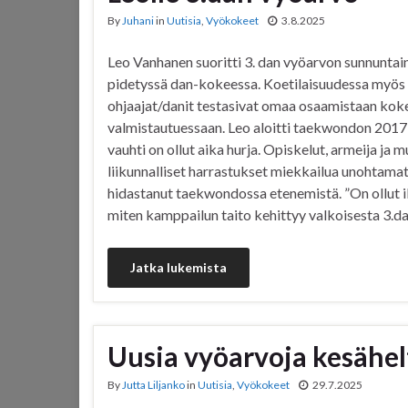
By
Juhani
in
Uutisia
,
Vyökokeet
3.8.2025
Leo Vanhanen suoritti 3. dan vyöarvon sunnuntain
pidetyssä dan-kokeessa. Koetilaisuudessa myös
ohjaajat/danit testasivat omaa osaamistaan kok
valmistautuessaan. Leo aloitti taekwondon 2017,
vauhti on ollut aika hurja. Opiskelut, armeija ja m
liikunnalliset harrastukset miekkailua unohtamat
hidastanut taekwondossa etenemistä. ”On ollut i
miten kamppailun taito kehittyy valkoisesta 3.
Jatka lukemista
Uusia vyöarvoja kesähelt
By
Jutta Liljanko
in
Uutisia
,
Vyökokeet
29.7.2025