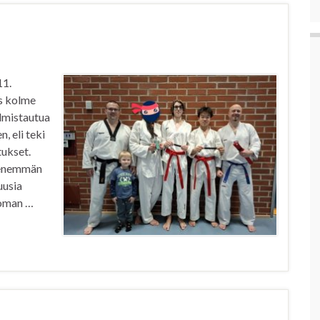
11.
s kolme
almistautua
, eli teki
tukset.
n enemmän
uusia
loman …