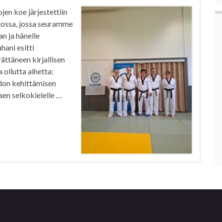
n koe järjestettiin
tossa, jossa seuramme
n ja hänelle
hani esitti
ättäneen kirjallisen
 ollutta aihetta:
idon kehittämisen
aen selkokielelle …