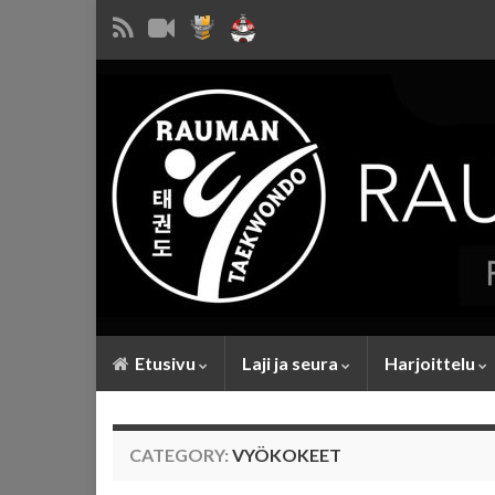
Etusivu
Laji ja seura
Harjoittelu
CATEGORY:
VYÖKOKEET