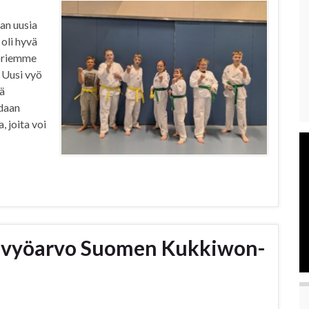
an uusia
oli hyvä
ioriemme
! Uusi vyö
rä
adaan
, joita voi
an vyöarvo Suomen Kukkiwon-