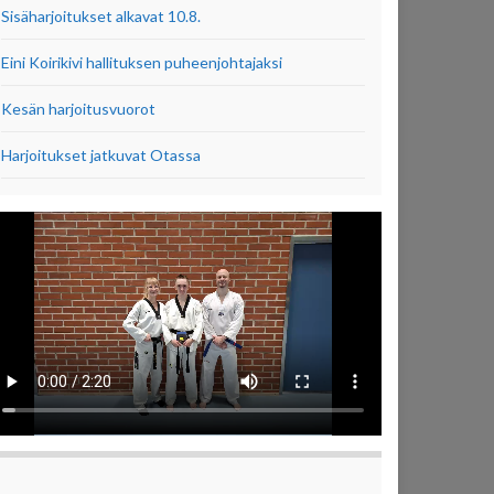
Sisäharjoitukset alkavat 10.8.
Eini Koirikivi hallituksen puheenjohtajaksi
Kesän harjoitusvuorot
Harjoitukset jatkuvat Otassa