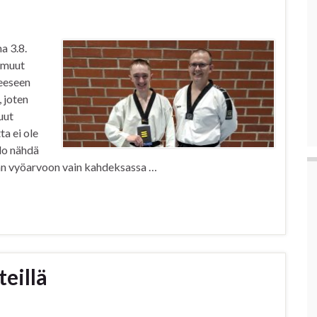
a 3.8.
 muut
eeseen
 joten
uut
ta ei ole
lo nähdä
dan vyöarvoon vain kahdeksassa …
eillä