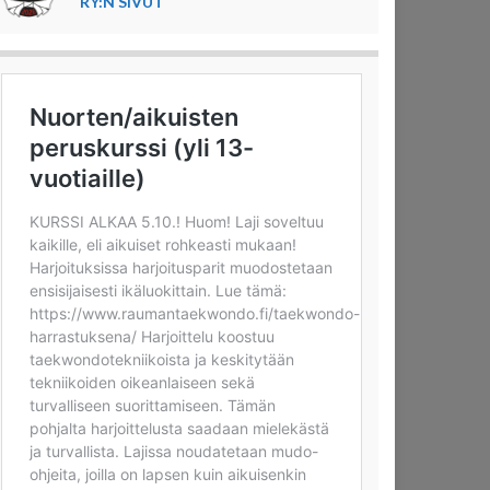
RY:N SIVUT