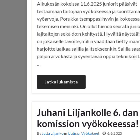
Alkukesän kokeissa 11.6.2025 juniorit pääsivät
testaamaan taitojaan vyökokeessa ja suorittama
vyöarvoja. Porukka tsemppasi hyvin ja kokeessa 
tekemisen meininki. On ollut hienoa seurata jun
lajitaitojen sekä do:n kehitystä. Hyvältä näyttää
on jokaiselle tavoite, mihin vaaditaan tietty mää
harjoitteluaikaa salilla ja itsekseenkin. Salilla sa
paljon arvokasta ja syventävää oppia tekniikoista
…
Jatka lukemista
Juhani Liljankolle 6. d
komission vyökokeessa!
By
Jutta Liljanko
in
Uutisia
,
Vyökokeet
6.6.2025